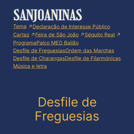
Skip
to
content
Tema
Declaração de Interesse Público
Cartaz
Feira de São João
Séquito Real
Programa
Palco MEO Bailão
Desfile de Freguesias
Ordem das Marchas
Desfile de Charangas
Desfile de Filarmónicas
Música e letra
Desfile de
Freguesias