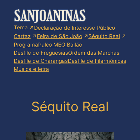
Skip
to
content
Tema
Declaração de Interesse Público
Cartaz
Feira de São João
Séquito Real
Programa
Palco MEO Bailão
Desfile de Freguesias
Ordem das Marchas
Desfile de Charangas
Desfile de Filarmónicas
Música e letra
Séquito Real