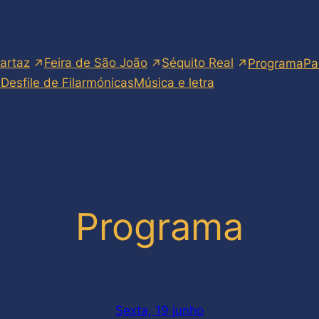
artaz
Feira de São João
Séquito Real
Programa
Pa
s
Desfile de Filarmónicas
Música e letra
Programa
Sexta, 19 junho