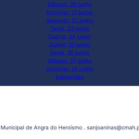
Sábado, 20 junho
Domingo, 21 junho
Segunda, 22 junho
Terça, 23 junho
Quarta, 24 junho
Quinta, 25 junho
Sexta, 26 junho
Sábado, 27 junho
Domingo, 28 junho
Exposições
Municipal de Angra do Heroísmo . sanjoaninas@cmah.p