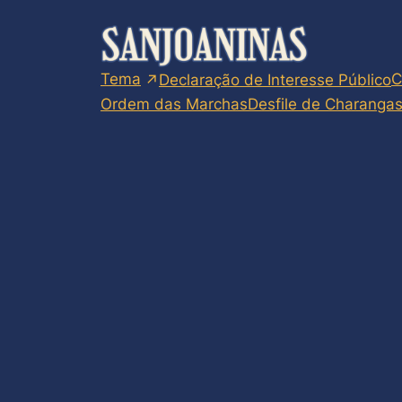
Skip
to
content
Tema
C
Declaração de Interesse Público
Ordem das Marchas
Desfile de Charanga