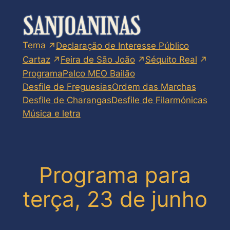
Skip
to
content
Tema
Declaração de Interesse Público
Cartaz
Feira de São João
Séquito Real
Programa
Palco MEO Bailão
Desfile de Freguesias
Ordem das Marchas
Desfile de Charangas
Desfile de Filarmónicas
Música e letra
Programa para
terça, 23 de junho